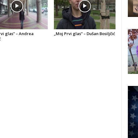
vi glas” – Andrea
„Moj Prvi glas” – Dušan Bosiljčić
ć