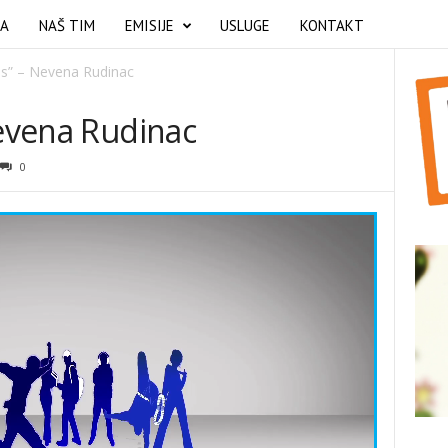
MA
NAŠ TIM
EMISIJE
USLUGE
KONTAKT
as” – Nevena Rudinac
Nevena Rudinac
0