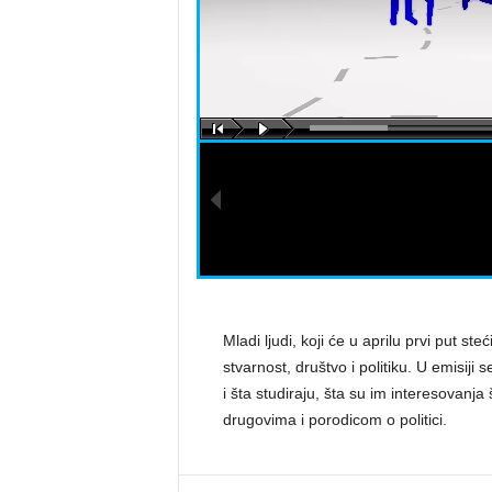
a
s
t
a
r
a
Mladi ljudi, koji će u aprilu prvi put s
stvarnost, društvo i politiku. U emisiji 
i šta studiraju, šta su im interesovanja š
drugovima i porodicom o politici.