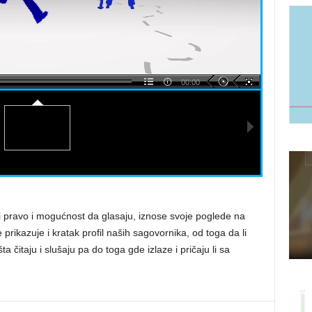
00:00
teći pravo i mogućnost da glasaju, iznose svoje poglede na
se prikazuje i kratak profil naših sagovornika, od toga da li
ta čitaju i slušaju pa do toga gde izlaze i pričaju li sa