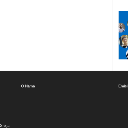
O Nama
Emisi
Srbija