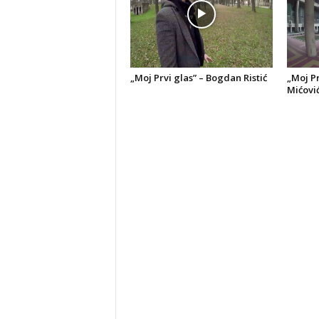
„Moj Prvi glas” – Bogdan Ristić
„Moj Pr
Mićovi