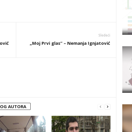
Sledeći
ović
„Moj Prvi glas” – Nemanja Ignjatović
VOG AUTORA