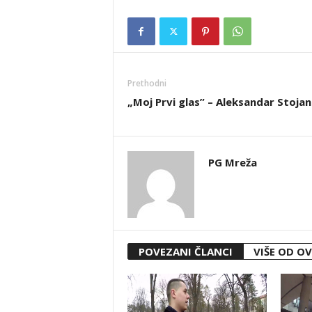
Prethodni
„Moj Prvi glas” – Aleksandar Stojan
PG Mreža
POVEZANI ČLANCI
VIŠE OD O