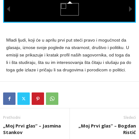
Mladi ljudi, koji će u aprilu prvi put steći pravo i mogućnost da
glasaju, iznose svoje poglede na stvarnost, društvo i politiku. U
emisiji se prikazuje i kratak profil naših sagovornika, od toga da
li i šta studiraju, šta su im interesovanja šta čitaju i slušaju pa do
toga gde izlaze i pričaju li sa drugovima i porodicom o politici.
Prethodni
Sledeći
„Moj Prvi glas” – Jasmina
„Moj Prvi glas” – Bogdan
Stankov
Ristić