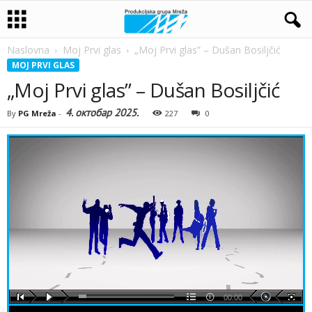
Naslovna
Moj Prvi glas
„Moj Prvi glas” – Dušan Bosiljčić
MOJ PRVI GLAS
„Moj Prvi glas” – Dušan Bosiljčić
4. октобар 2025.
By
PG Mreža
-
227
0
00:00