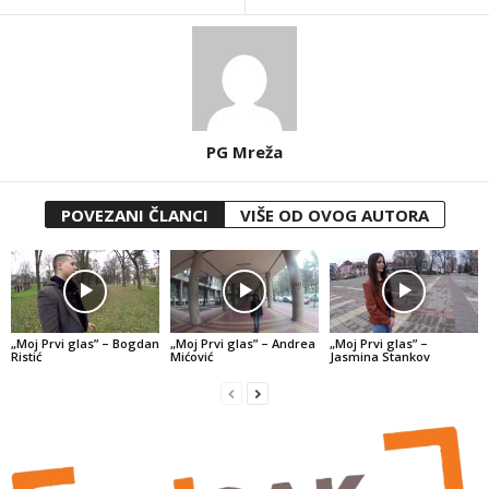
PG Mreža
POVEZANI ČLANCI
VIŠE OD OVOG AUTORA
„Moj Prvi glas” – Bogdan
„Moj Prvi glas” – Andrea
„Moj Prvi glas” –
Ristić
Mićović
Jasmina Stankov