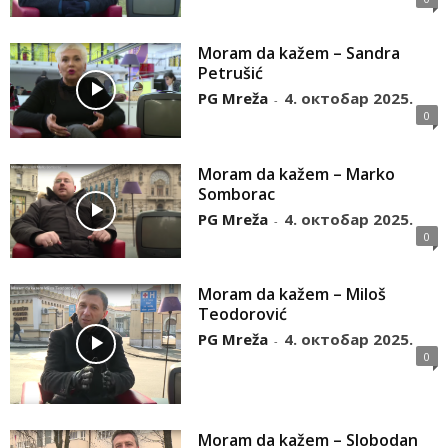
Moram da kažem – Sandra
Petrušić
PG Mreža
4. октобар 2025.
-
0
Moram da kažem – Marko
Somborac
PG Mreža
4. октобар 2025.
-
0
Moram da kažem – Miloš
Teodorović
PG Mreža
4. октобар 2025.
-
0
Moram da kažem – Slobodan