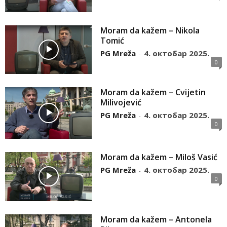
Moram da kažem – Nikola
Tomić
PG Mreža
4. октобар 2025.
-
0
Moram da kažem – Cvijetin
Milivojević
PG Mreža
4. октобар 2025.
-
0
Moram da kažem – Miloš Vasić
PG Mreža
4. октобар 2025.
-
0
Moram da kažem – Antonela