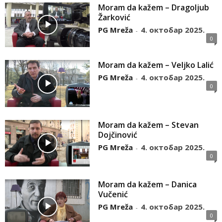
Moram da kažem – Dragoljub
Žarković
PG Mreža
4. октобар 2025.
-
0
Moram da kažem – Veljko Lalić
PG Mreža
4. октобар 2025.
-
0
Moram da kažem – Stevan
Dojčinović
PG Mreža
4. октобар 2025.
-
0
Moram da kažem – Danica
Vučenić
PG Mreža
4. октобар 2025.
-
0