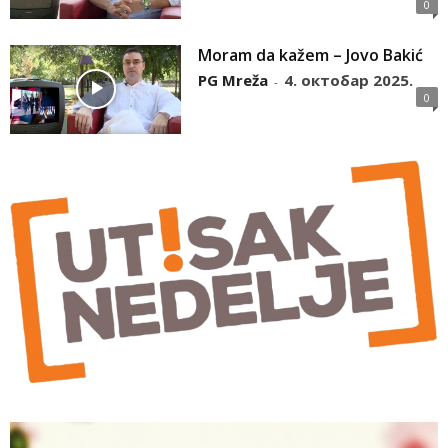
0
Moram da kažem – Jovo Bakić
PG Mreža
4. октобар 2025.
-
0