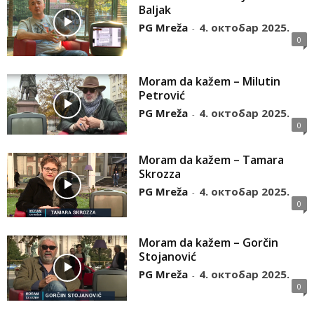
Baljak
PG Mreža
4. октобар 2025.
-
0
Moram da kažem – Milutin
Petrović
PG Mreža
4. октобар 2025.
-
0
Moram da kažem – Tamara
Skrozza
PG Mreža
4. октобар 2025.
-
0
Moram da kažem – Gorčin
Stojanović
PG Mreža
4. октобар 2025.
-
0