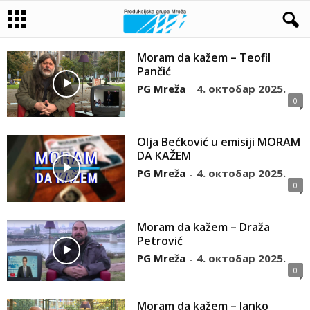
Moram da kažem – Teofil
Pančić
PG Mreža
4. октобар 2025.
-
0
Olja Bećković u emisiji MORAM
DA KAŽEM
PG Mreža
4. октобар 2025.
-
0
Moram da kažem – Draža
Petrović
PG Mreža
4. октобар 2025.
-
0
Moram da kažem – Janko