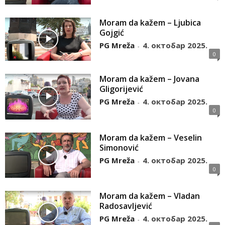
Moram da kažem – Ljubica
Gojgić
PG Mreža
4. октобар 2025.
-
0
Moram da kažem – Jovana
Gligorijević
PG Mreža
4. октобар 2025.
-
0
Moram da kažem – Veselin
Simonović
PG Mreža
4. октобар 2025.
-
0
Moram da kažem – Vladan
Radosavljević
PG Mreža
4. октобар 2025.
-