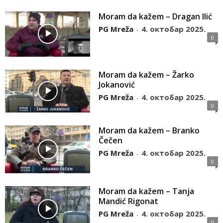
Moram da kažem – Dragan Ilić
PG Mreža
4. октобар 2025.
-
0
Moram da kažem – Žarko
Jokanović
PG Mreža
4. октобар 2025.
-
0
Moram da kažem – Branko
Čečen
PG Mreža
4. октобар 2025.
-
0
Moram da kažem – Tanja
Mandić Rigonat
PG Mreža
4. октобар 2025.
-
0