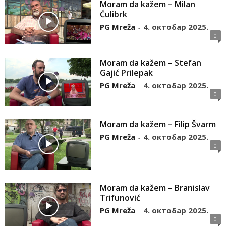
Moram da kažem – Milan
Ćulibrk
PG Mreža
4. октобар 2025.
-
0
Moram da kažem – Stefan
Gajić Prilepak
PG Mreža
4. октобар 2025.
-
0
Moram da kažem – Filip Švarm
PG Mreža
4. октобар 2025.
-
0
Moram da kažem – Branislav
Trifunović
PG Mreža
4. октобар 2025.
-
0