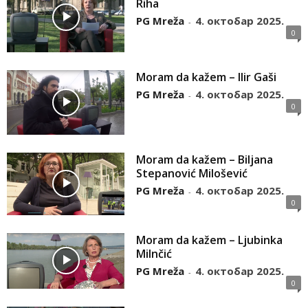
Riha
PG Mreža
4. октобар 2025.
-
0
Moram da kažem – Ilir Gaši
PG Mreža
4. октобар 2025.
-
0
Moram da kažem – Biljana
Stepanović Milošević
PG Mreža
4. октобар 2025.
-
0
Moram da kažem – Ljubinka
Milnčić
PG Mreža
4. октобар 2025.
-
0