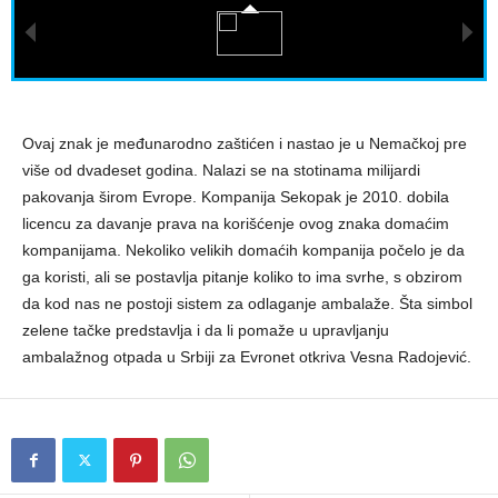
Ovaj znak je međunarodno zaštićen i nastao je u Nemačkoj pre
više od dvadeset godina. Nalazi se na stotinama milijardi
pakovanja širom Evrope. Kompanija Sekopak je 2010. dobila
licencu za davanje prava na korišćenje ovog znaka domaćim
kompanijama. Nekoliko velikih domaćih kompanija počelo je da
ga koristi, ali se postavlja pitanje koliko to ima svrhe, s obzirom
da kod nas ne postoji sistem za odlaganje ambalaže. Šta simbol
zelene tačke predstavlja i da li pomaže u upravljanju
ambalažnog otpada u Srbiji za Evronet otkriva Vesna Radojević.