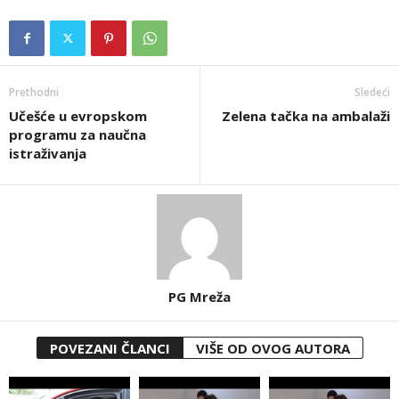
Prethodni
Sledeći
Učešće u evropskom
Zelena tačka na ambalaži
programu za naučna
istraživanja
PG Mreža
POVEZANI ČLANCI
VIŠE OD OVOG AUTORA