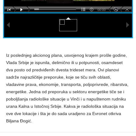
00:00
Iz poslednjeg akcionog plana, usvojenog krajem prošle godine,
Vlada Srbije je ispunila, delimično ili u potpunosti, osamdeset
dva posto od predviđenih dvesta trideset mera. Ovi planovi
sadrže najrazličitije preporuke, koje se tiču svih oblasti,
vladavine prava, ekonomije, transporta, poljoprivrede, ribarstva,
energetike. Jedna od preporuka u sektoru energetike tiče se i
poboljšanja radiološke situacije u Vinči i u napuštenom rudniku
urana Kalna u Istočnoj Srbije. Kakva je radiološka situacija na
ove dve lokacije i šta je do sada uradjeno za Evronet otkriva
Biljana Đogić.