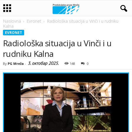
Naslovna
Evronet
Radiološka situacija u Vinči i u rudniku
Kalna
EVRONET
Radiološka situacija u Vinči i u
rudniku Kalna
3. октобар 2025.
By
PG Mreža
-
148
0