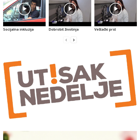
Socijalna inkluzija
Dobrobit životinja
Veštački prst