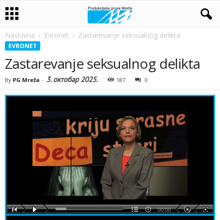
Naslovna
Evronet
Zastarevanje seksualnog delikta
EVRONET
Zastarevanje seksualnog delikta
3. октобар 2025.
By
PG Mreža
-
187
0
00:00