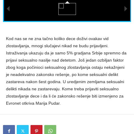
Kod nas se ne zna tačno koliko dece doživi ovakav vid
zlostavljanja, mnogi slučajevi nikad ne budu prijavljeni.
Istraživanja ukazuju da je samo 5% gradjana Srbije spremno da
prijavi seksualno nasilje nad detetom. Još jedan ozbiljan faktor
zbog koga počinioci seksualnog zlostavljanja ostaju nekažnjeni
je neadekvatno zakonsko rešenje, po kome seksualni delikt
zastareva nakon šest godina. U uredjenim zemljama seksualni
delikti nikada ne zastarevaju. Kome treba prijaviti seksualno
zlostavljanje dece i da li će zakonsko rešenje biti izmenjeno za
Evronet otkriva Marija Pudar.