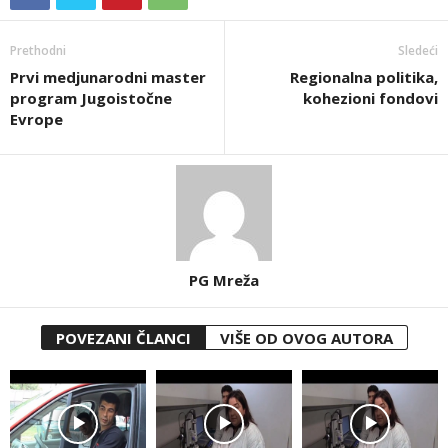
Prethodni
Sledeći
Prvi medjunarodni master
Regionalna politika,
program Jugoistočne
kohezioni fondovi
Evrope
PG Mreža
POVEZANI ČLANCI
VIŠE OD OVOG AUTORA