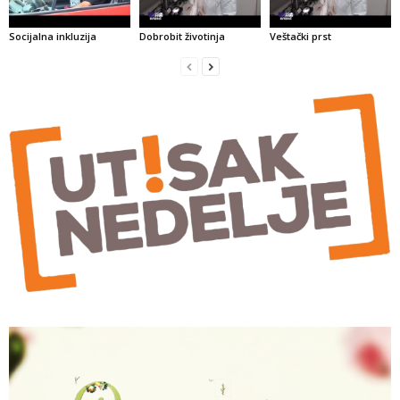
Socijalna inkluzija
Dobrobit životinja
Veštački prst