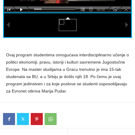
00:00
Ovaj program studentima omogućava interdisciplinarno učenje o
politici ekonomiji, pravu, istoriji i kulturi savremene Jugoistočne
Evrope. Na master studijama u Gracu trenutno je ima 15-tak
studenata sa BU, a u Srbiju je došlo njih 18. Po čemu je ovaj
program jedinstven i za koje poslove se studenti osposobljavaju
za Evronet otkriva Marija Pudar.