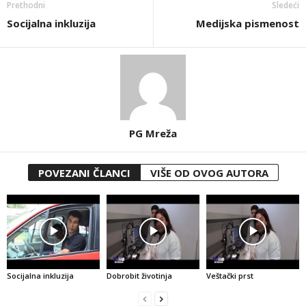
Prethodni
Sledeći
Socijalna inkluzija
Medijska pismenost
PG Mreža
POVEZANI ČLANCI
VIŠE OD OVOG AUTORA
Socijalna inkluzija
Dobrobit životinja
Veštački prst