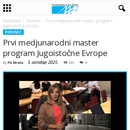
Naslovna
Evronet
Prvi medjunarodni master program
Jugoistočne Evrope
EVRONET
Prvi medjunarodni master
program Jugoistočne Evrope
3. октобар 2025.
By
PG Mreža
-
235
0