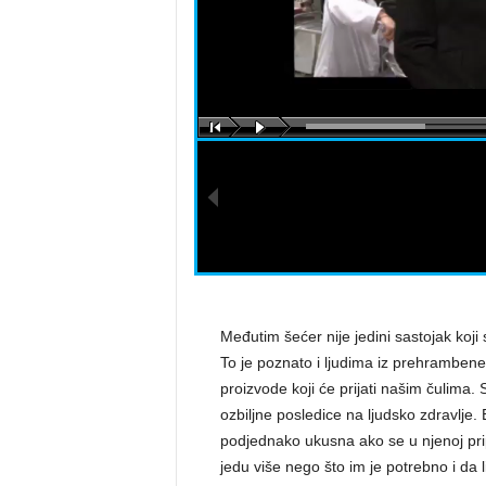
a
s
t
a
r
a
Međutim šećer nije jedini sastojak koji s
To je poznato i ljudima iz prehrambene i
proizvode koji će prijati našim čulima. 
ozbiljne posledice na ljudsko zdravlje.
podjednako ukusna ako se u njenoj pripr
jedu više nego što im je potrebno i da 