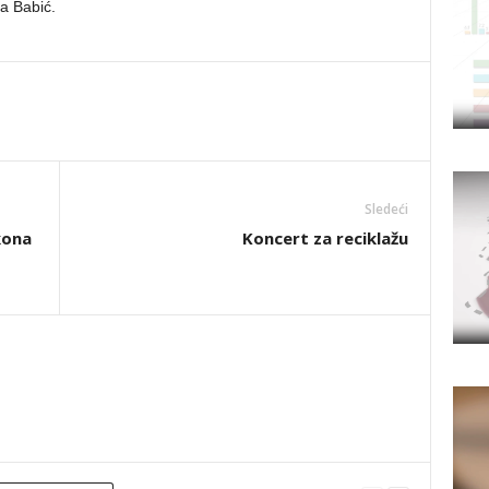
ra Babić.
Sledeći
kona
Koncert za reciklažu