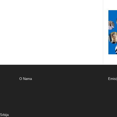
O Nama
Emisi
Srbija