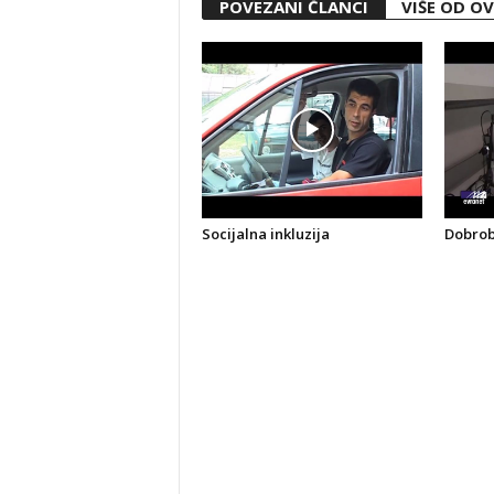
POVEZANI ČLANCI
VIŠE OD O
Socijalna inkluzija
Dobrobi