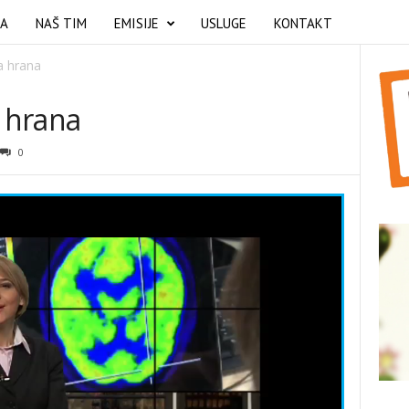
MA
NAŠ TIM
EMISIJE
USLUGE
KONTAKT
a hrana
a hrana
0