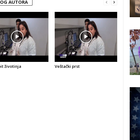
VOG AUTORA
t životinja
Veštački prst