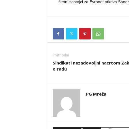
štetni sastojci za Evronet otkriva Sand
Prethodni
Sindikati nezadovoljni nacrtom Za
o radu
PG Mreža