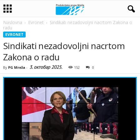
Naslovna
Evronet
Sindikati nezadovoljni nacrtom Zakona o
radu
EVRONET
Sindikati nezadovoljni nacrtom
Zakona o radu
3. октобар 2025.
By
PG Mreža
-
152
0