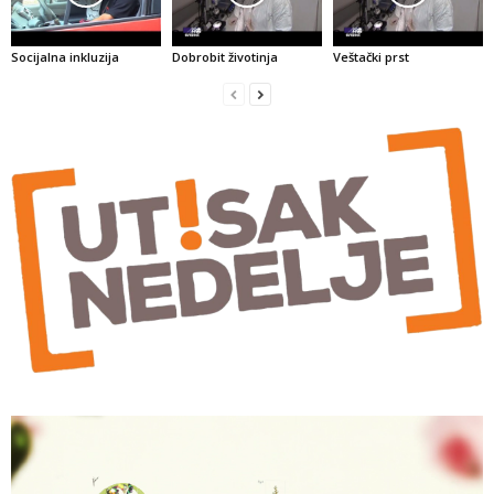
Socijalna inkluzija
Dobrobit životinja
Veštački prst