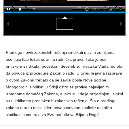
00:00
Predloge novih zakonskih rešenja sindikati u svim zemljama
ocenjuju kao težak udar na radnička prava. Tako je pod
pritiskom sindikata, početkom decembra, hrvatska Vlada morala
da povuče iz procedure Zakon o radu. U Srbiji bi javna rasprava
o ovom Zakonu trebalo da se završi posle Nove godine.
Mnogobrojni sindikati u Srbiji oštro se protive najavljenim
izmenama domaćeg Zakona, a iako su i dalje razjedinjeni, složni
su u kritikama predloženih zakonskih rešenja. Šta o predlogu
zakona o radu misle lideri novoosnovane koalicije nekoliko
sindikalnih centrala za Evronet otkriva Biljana Đogić.