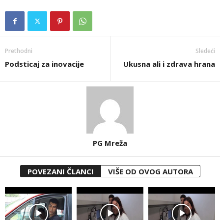
Prethodni
Sledeći
Podsticaj za inovacije
Ukusna ali i zdrava hrana
PG Mreža
POVEZANI ČLANCI
VIŠE OD OVOG AUTORA