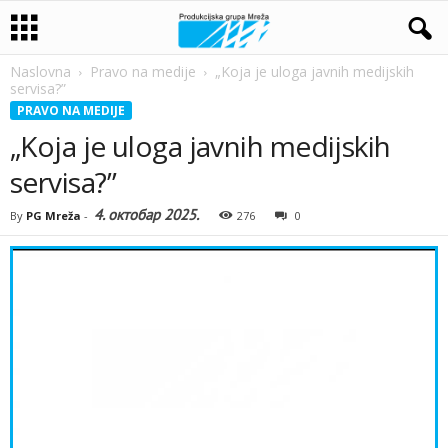
Naslovna
Pravo na medije
„Koja je uloga javnih medijskih
servisa?”
PRAVO NA MEDIJE
„Koja je uloga javnih medijskih
servisa?”
4. октобар 2025.
By
PG Mreža
-
276
0