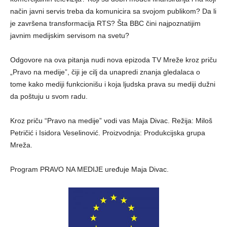
način javni servis treba da komunicira sa svojom publikom? Da li
je završena transformacija RTS? Šta BBC čini najpoznatijim
javnim medijskim servisom na svetu?
Odgovore na ova pitanja nudi nova epizoda TV Mreže kroz priču
„Pravo na medije”, čiji je cilj da unapredi znanja gledalaca o
tome kako mediji funkcionišu i koja ljudska prava su mediji dužni
da poštuju u svom radu.
Kroz priču “Pravo na medije” vodi vas Maja Divac. Režija: Miloš
Petričić i Isidora Veselinović. Proizvodnja: Produkcijska grupa
Mreža.
Program PRAVO NA MEDIJE uređuje Maja Divac.