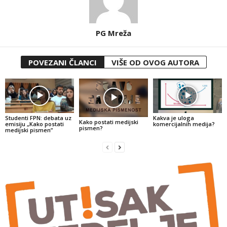
PG Mreža
POVEZANI ČLANCI
VIŠE OD OVOG AUTORA
Kakva je uloga
Studenti FPN: debata uz
Kako postati medijski
komercijalnih medija?
emisiju „Kako postati
pismen?
medijski pismen”