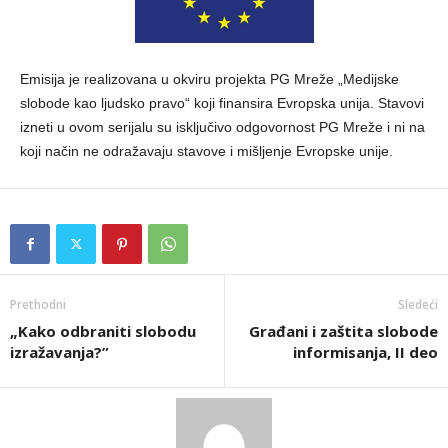
Emisija je realizovana u okviru projekta PG Mreže „Medijske
slobode kao ljudsko pravo“ koji finansira Evropska unija. Stavovi
izneti u ovom serijalu su isključivo odgovornost PG Mreže i ni na
koji način ne odražavaju stavove i mišljenje Evropske unije.
Prethodni
Sledeći
„Kako odbraniti slobodu
Građani i zaštita slobode
izražavanja?”
informisanja, II deo