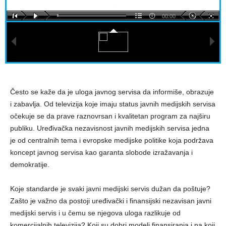
00:00
Često se kaže da je uloga javnog servisa da informiše, obrazuje
i zabavlja. Od televizija koje imaju status javnih medijskih servisa
očekuje se da prave raznovrsan i kvalitetan program za najširu
publiku. Uređivačka nezavisnost javnih medijskih servisa jedna
je od centralnih tema i evropske medijske politike koja podržava
koncept javnog servisa kao garanta slobode izražavanja i
demokratije.
Koje standarde je svaki javni medijski servis dužan da poštuje?
Zašto je važno da postoji uređivački i finansijski nezavisan javni
medijski servis i u čemu se njegova uloga razlikuje od
komercijalnih televizija? Koji su dobri modeli finansiranja i na koji