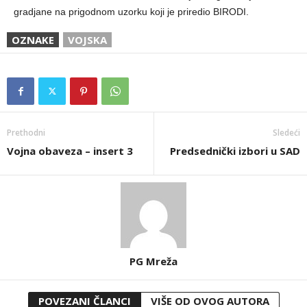
gradjane na prigodnom uzorku koji je priredio BIRODI.
OZNAKE
VOJSKA
Prethodni
Sledeći
Vojna obaveza – insert 3
Predsednički izbori u SAD
PG Mreža
POVEZANI ČLANCI
VIŠE OD OVOG AUTORA