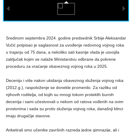
Sredinom septembra 2024. godine predsednik Srbije Aleksandar
Vučić potpisao je saglasnost za uvođenje redovnog vojnog roka
u trajanju od 75 dana, a nekoliko sati kasnije vlada je usvojila
zaključak kojim se nalaže Ministarstvu odbrane da pokrene
proceduru za vraćanje obaveznog vojnog roka u 2025.
Deceniju i više nakon ukidanja obaveznog služenja vojnog roka
(2012.g.), raspoloženje se donekle promenilo. Za razliku od
njihovih roditelja, od kojih su mnogi tokom proteklih burnih
decenija i sami učestvovali u nekom od ratova vođenih na ovim
prostorima i sada su protiv služenja vojnog roka, današnji klinci
imaju drugačije stavove.
Anketirali smo učenike završnih razreda jedne gimnazije, ali i