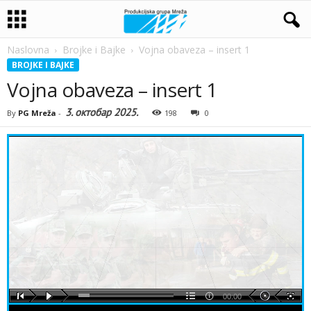
Naslovna
Brojke i Bajke
Vojna obaveza – insert 1
BROJKE I BAJKE
Vojna obaveza – insert 1
3. октобар 2025.
By
PG Mreža
-
198
0
00:00