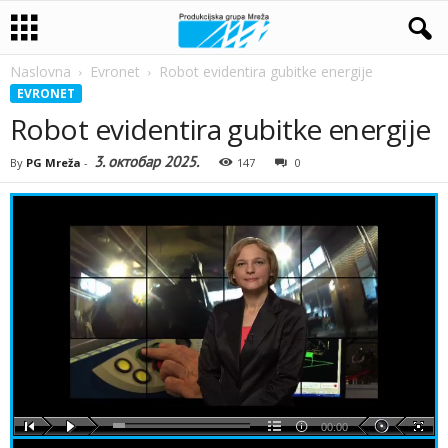
Naslovna
Evronet
Robot evidentira gubitke energije
EVRONET
Robot evidentira gubitke energije
3. октобар 2025.
By
PG Mreža
-
147
0
00:00