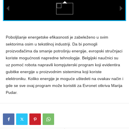
Poboljšanje energetske efikasnosti je zabeleženo u svim
sektorima osim u tekstilnoj industriji. Da bi pomogli
proizvođačima da smanje potrošnju energije, evropski stručnjaci
koriste mogućnosti napredne tehnologije. Belgijski naučnici su
uz pomoć robota napravili kompjuterski program koji evidentira
gubitke energije u proizvodnim sistemima koji koriste
elektroniku. Koliko energije je moguće uštedeti na ovakav način i
gde se sve ovaj program može koristiti za Evronet otkriva Marija
Pudar.