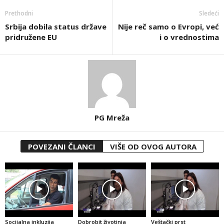
Prethodni
Sledeći
Srbija dobila status države
Nije reč samo o Evropi, već
pridružene EU
i o vrednostima
PG Mreža
POVEZANI ČLANCI
VIŠE OD OVOG AUTORA
Socijalna inkluzija
Dobrobit životinja
Veštački prst