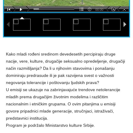
00:00
Kako mladi rođeni sredinom devedesetih percipiraju druge
nacije, vere, kulture, drugačije seksualno opredeljenje, drugačiji
način razmišljanja? Da li u njihovim stavovima i ponašanju
dominiraju predrasude ili je pak razvijena svest o važnosti
negovanja tolerancije i poštovanju ljudskih prava?
U emisiji se ukazuje na zabrinjavajuće trendove netolerancije
mladih prema drugačijim životnim modelima i različitim
nacionalnim i etničkim grupama. O ovim pitanjima u emisiji
govore pripadnici mlade generacije, stručnjaci, istraživači,
predstavnici institucija.
Program je podržalo Ministarstvo kulture Srbije.