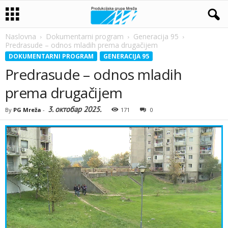
Naslovna
Dokumentarni program
Generacija 95
Predrasude – odnos mladih prema drugačijem
DOKUMENTARNI PROGRAM
GENERACIJA 95
Predrasude – odnos mladih
prema drugačijem
3. октобар 2025.
By
PG Mreža
-
171
0