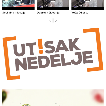
Socijalna inkluzija
Dobrobit životinja
Veštački prst