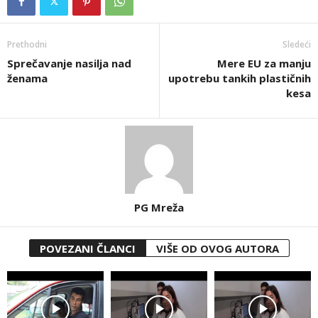
Prethodni
Sledeći
Sprečavanje nasilja nad
Mere EU za manju
ženama
upotrebu tankih plastičnih
kesa
PG Mreža
POVEZANI ČLANCI
VIŠE OD OVOG AUTORA