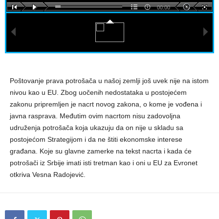
00:00
Poštovanje prava potrošača u našoj zemlji još uvek nije na istom
nivou kao u EU. Zbog uočenih nedostataka u postojećem
zakonu pripremljen je nacrt novog zakona, o kome je vođena i
javna rasprava. Međutim ovim nacrtom nisu zadovoljna
udruženja potrošača koja ukazuju da on nije u skladu sa
postojećom Strategijom i da ne štiti ekonomske interese
građana. Koje su glavne zamerke na tekst nacrta i kada će
potrošači iz Srbije imati isti tretman kao i oni u EU za Evronet
otkriva Vesna Radojević.