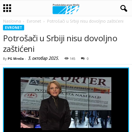
Naslovna
Evronet
Potrošači u Srbiji nisu dovoljno zaštićeni
EVRONET
Potrošači u Srbiji nisu dovoljno
zaštićeni
3. октобар 2025.
By
PG Mreža
-
145
0