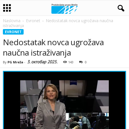
Naslovna
Evronet
Nedostatak novca ugrožava naučna
istraživanja
EVRONET
Nedostatak novca ugrožava
naučna istraživanja
3. октобар 2025.
By
PG Mreža
-
143
0