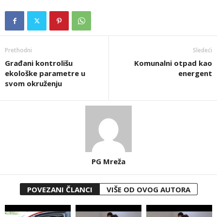
Prethodni
Sledeći
Građani kontrolišu
Komunalni otpad kao
ekološke parametre u
energent
svom okruženju
PG Mreža
POVEZANI ČLANCI
VIŠE OD OVOG AUTORA