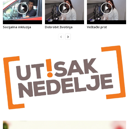
Socijalna inkluzija
Dobrobit životinja
Veštački prst