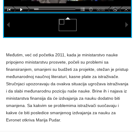
00:00
Međutim, već od početka 2011, kada je ministarstvo nauke
pripojeno ministarstvu prosvete, počeli su problemi sa
finansiranjem, smanjeni su budžeti za projekte, otežan je pristup
međunarodnoj naučnoj literaturi, kasne plate za istraživače.
Stručnjaci upozoravaju da ovakva situacija ugrožava istraživanja
i da slabi međunarodnu poziciju naše nauke. Brine ih i najava iz
ministarstva finansija da će izdvajanja za nauku dodatno biti
smanjena. Sa kakvim se problemima istraživači suočavaju i
kakve će biti posledice smanjenog izdvajanja za nauku za
Evronet otkriva Marija Pudar.