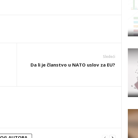
Sledeći
Da li je članstvo u NATO uslov za EU?
VOG AUTORA