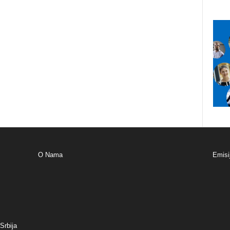
O Nama
Emisi
Srbija