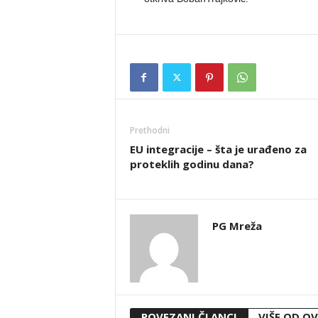
Prethodni
EU integracije – šta je urađeno za
proteklih godinu dana?
PG Mreža
POVEZANI ČLANCI
VIŠE OD O