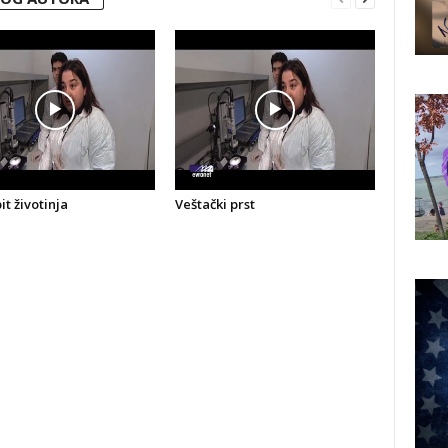
t životinja
Veštački prst