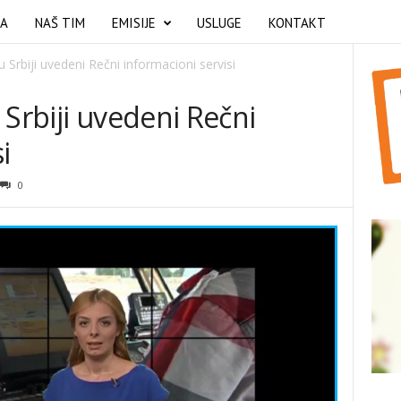
MA
NAŠ TIM
EMISIJE
USLUGE
KONTAKT
 Srbiji uvedeni Rečni informacioni servisi
 Srbiji uvedeni Rečni
i
0