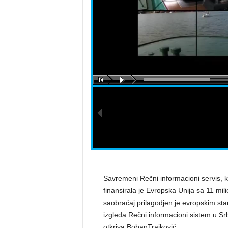
a
s
t
a
r
a
Savremeni Rečni informacioni servis, k
finansirala je Evropska Unija sa 11 mili
saobraćaj prilagodjen je evropskim s
izgleda Rečni informacioni sistem u Srbi
otkriva BobanTrajković.