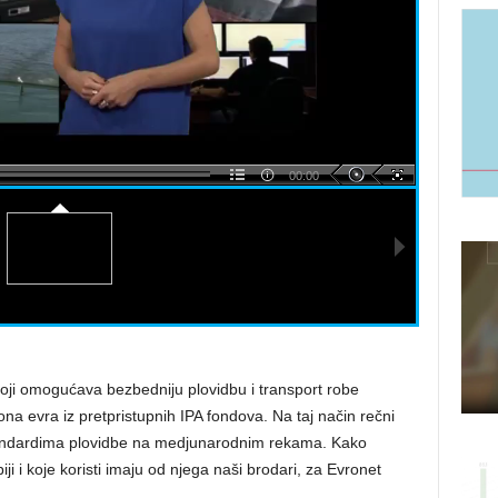
00:00
oji omogućava bezbedniju plovidbu i transport robe
ona evra iz pretpristupnih IPA fondova. Na taj način rečni
tandardima plovidbe na medjunarodnim rekama. Kako
ji i koje koristi imaju od njega naši brodari, za Evronet