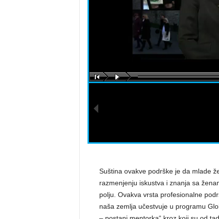
a
s
t
a
r
a
Suština ovakve podrške je da mlade žen
razmenjenju iskustva i znanja sa žena
polju. Ovakva vrsta profesionalne podrš
naša zemlja učestvuje u programu Glo
– postani mentorka“ kroz koji su od ta