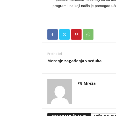
program i na koji način je pomogao uč
Prethodni
Merenje zagađenja vazduha
PG Mreža