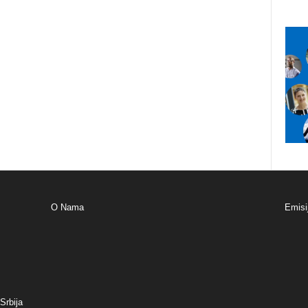
O Nama
Emisi
Srbija