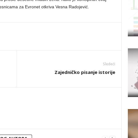
esnicama za Evronet otkriva Vesna Radojević.
Sledeći
Zajedničko pisanje istorije