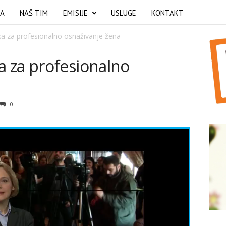
MA
NAŠ TIM
EMISIJE
USLUGE
KONTAKT
a za profesionalno osnaživanje žena
 za profesionalno
0