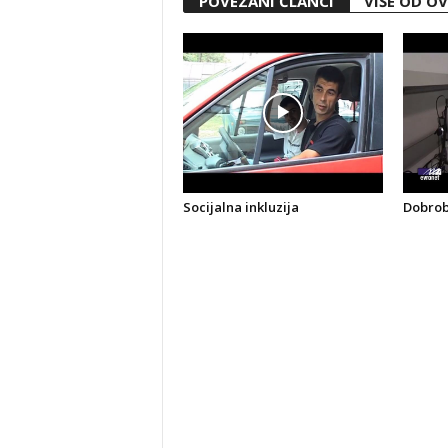
POVEZANI ČLANCI
VIŠE OD O
Socijalna inkluzija
Dobrobi