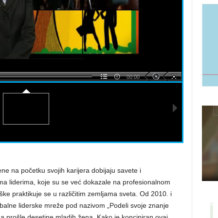
00:00
e na početku svojih karijera dobijaju savete i
ma liderima, koje su se već dokazale na profesionalnom
ke praktikuje se u različitim zemljama sveta. Od 2010. i
balne liderske mreže pod nazivom „Podeli svoje znanje
da prošle desetine mladih žena. Kako je koncipiran ovaj