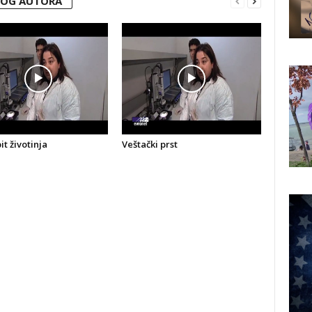
VOG AUTORA
t životinja
Veštački prst