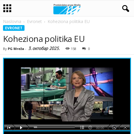
Naslovna
Evronet
Koheziona politika EU
EVRONET
Koheziona politika EU
3. октобар 2025.
By
PG Mreža
-
158
0
00:00