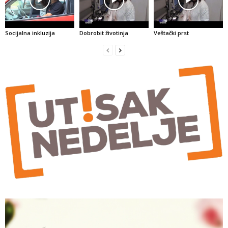
Socijalna inkluzija
Dobrobit životinja
Veštački prst