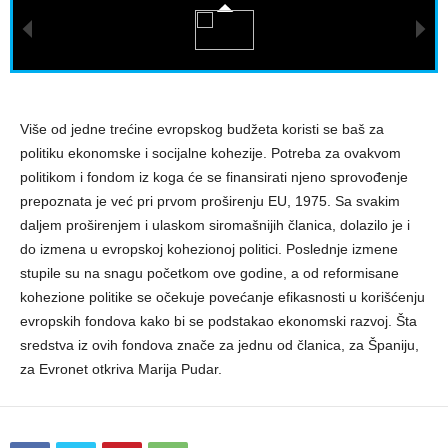
Više od jedne trećine evropskog budžeta koristi se baš za
politiku ekonomske i socijalne kohezije. Potreba za ovakvom
politikom i fondom iz koga će se finansirati njeno sprovođenje
prepoznata je već pri prvom proširenju EU, 1975. Sa svakim
daljem proširenjem i ulaskom siromašnijih članica, dolazilo je i
do izmena u evropskoj kohezionoj politici. Poslednje izmene
stupile su na snagu početkom ove godine, a od reformisane
kohezione politike se očekuje povećanje efikasnosti u korišćenju
evropskih fondova kako bi se podstakao ekonomski razvoj. Šta
sredstva iz ovih fondova znače za jednu od članica, za Španiju,
za Evronet otkriva Marija Pudar.