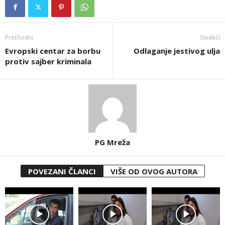
Prethodni
Sledeći
Evropski centar za borbu
Odlaganje jestivog ulja
protiv sajber kriminala
PG Mreža
POVEZANI ČLANCI
VIŠE OD OVOG AUTORA