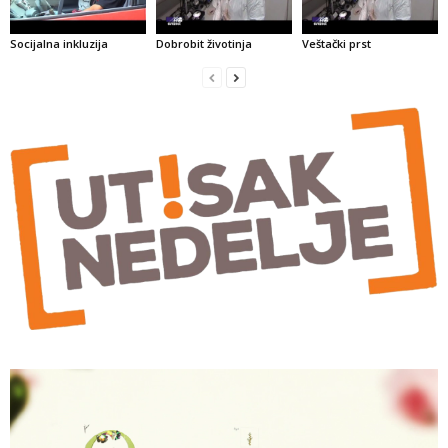
Socijalna inkluzija
Dobrobit životinja
Veštački prst