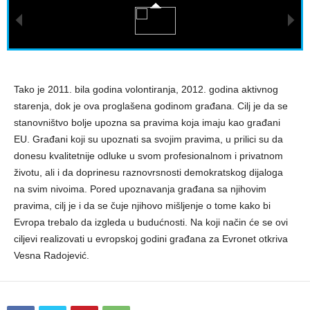
Tako je 2011. bila godina volontiranja, 2012. godina aktivnog
starenja, dok je ova proglašena godinom građana. Cilj je da se
stanovništvo bolje upozna sa pravima koja imaju kao građani
EU. Građani koji su upoznati sa svojim pravima, u prilici su da
donesu kvalitetnije odluke u svom profesionalnom i privatnom
životu, ali i da doprinesu raznovrsnosti demokratskog dijaloga
na svim nivoima. Pored upoznavanja građana sa njihovim
pravima, cilj je i da se čuje njihovo mišljenje o tome kako bi
Evropa trebalo da izgleda u budućnosti. Na koji način će se ovi
ciljevi realizovati u evropskoj godini građana za Evronet otkriva
Vesna Radojević.