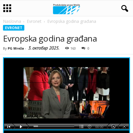
Naslovna
Evronet
Evropska godina građana
EVRONET
Evropska godina građana
3. октобар 2025.
By
PG Mreža
-
163
0
00:00