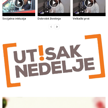
Socijalna inkluzija
Dobrobit životinja
Veštački prst