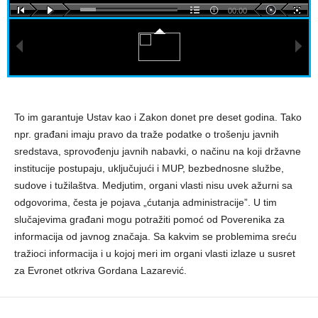
00:00
To im garantuje Ustav kao i Zakon donet pre deset godina. Tako
npr. građani imaju pravo da traže podatke o trošenju javnih
sredstava, sprovođenju javnih nabavki, o načinu na koji državne
institucije postupaju, uključujući i MUP, bezbednosne službe,
sudove i tužilaštva. Medjutim, organi vlasti nisu uvek ažurni sa
odgovorima, česta je pojava „ćutanja administracije”. U tim
slučajevima građani mogu potražiti pomoć od Poverenika za
informacija od javnog značaja. Sa kakvim se problemima sreću
tražioci informacija i u kojoj meri im organi vlasti izlaze u susret
za Evronet otkriva Gordana Lazarević.