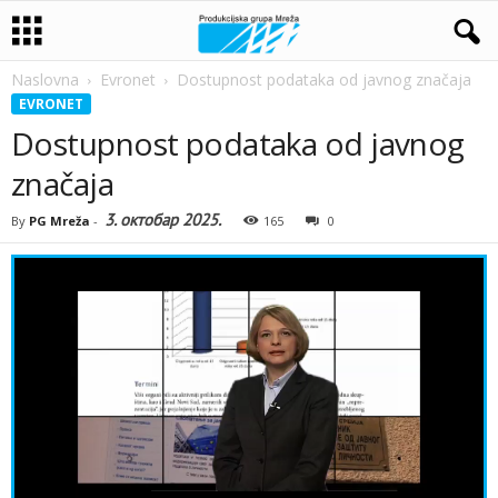
Naslovna
Evronet
Dostupnost podataka od javnog značaja
EVRONET
Dostupnost podataka od javnog
značaja
3. октобар 2025.
By
PG Mreža
-
165
0