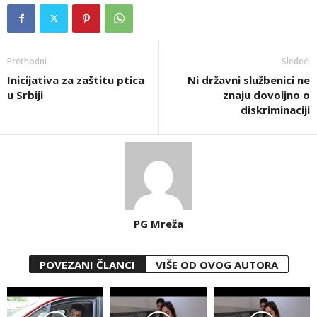
Prethodni
Sledeći
Inicijativa za zaštitu ptica
Ni državni službenici ne
u Srbiji
znaju dovoljno o
diskriminaciji
PG Mreža
POVEZANI ČLANCI
VIŠE OD OVOG AUTORA