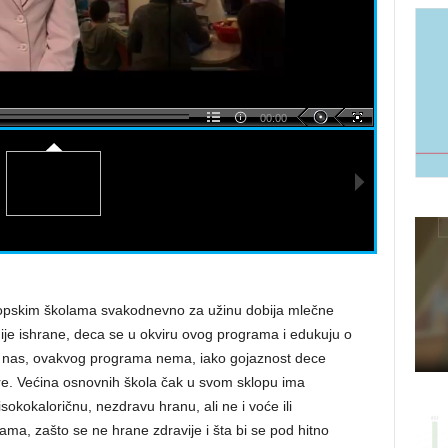
00:00
opskim školama svakodnevno za užinu dobija mlečne
nije ishrane, deca se u okviru ovog programa i edukuju o
od nas, ovakvog programa nema, iako gojaznost dece
e. Većina osnovnih škola čak u svom sklopu ima
sokokaloričnu, nezdravu hranu, ali ne i voće ili
ama, zašto se ne hrane zdravije i šta bi se pod hitno