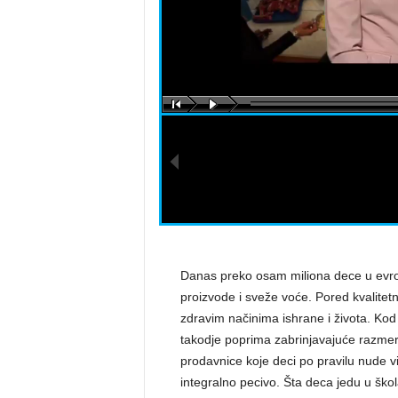
a
s
t
a
r
a
Danas preko osam miliona dece u evr
proizvode i sveže voće. Pored kvalitet
zdravim načinima ishrane i života. K
takodje poprima zabrinjavajuće razmer
prodavnice koje deci po pravilu nude vi
integralno pecivo. Šta deca jedu u škol