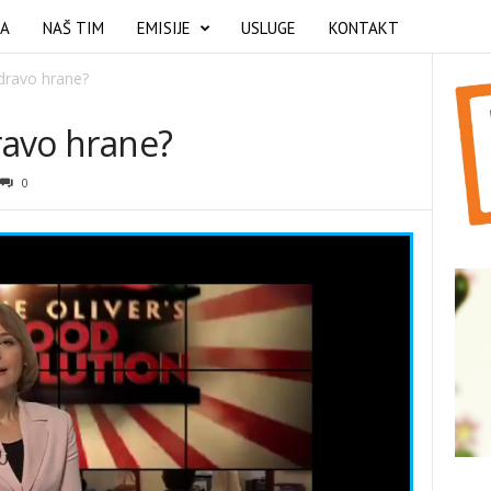
MA
NAŠ TIM
EMISIJE
USLUGE
KONTAKT
zdravo hrane?
dravo hrane?
0