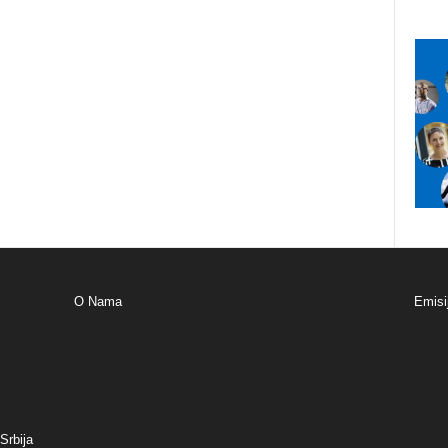
O Nama
Emisi
Srbija