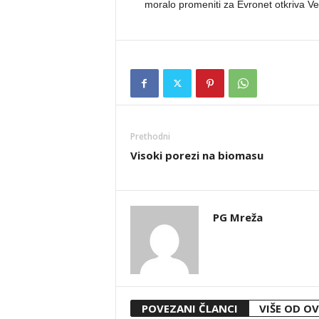
moralo promeniti za Evronet otkriva V
Prethodni
Visoki porezi na biomasu
PG Mreža
POVEZANI ČLANCI
VIŠE OD O