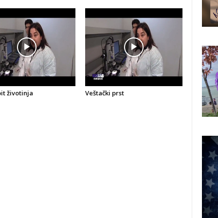
t životinja
Veštački prst