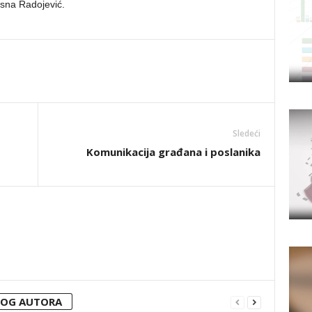
esna Radojević.
Sledeći
Komunikacija građana i poslanika
VOG AUTORA