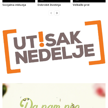
Socijalna inkluzija
Dobrobit životinja
Veštački prst