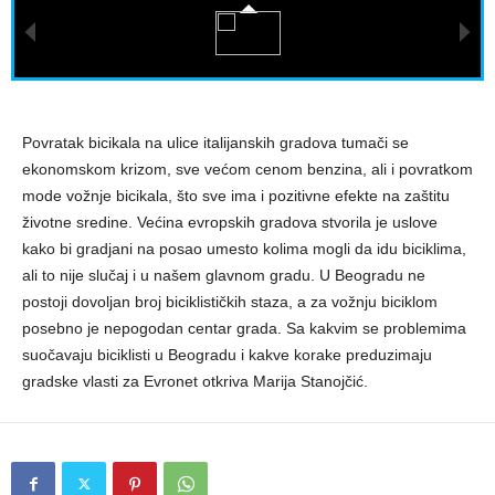
Povratak bicikala na ulice italijanskih gradova tumači se
ekonomskom krizom, sve većom cenom benzina, ali i povratkom
mode vožnje bicikala, što sve ima i pozitivne efekte na zaštitu
životne sredine. Većina evropskih gradova stvorila je uslove
kako bi gradjani na posao umesto kolima mogli da idu biciklima,
ali to nije slučaj i u našem glavnom gradu. U Beogradu ne
postoji dovoljan broj biciklističkih staza, a za vožnju biciklom
posebno je nepogodan centar grada. Sa kakvim se problemima
suočavaju biciklisti u Beogradu i kakve korake preduzimaju
gradske vlasti za Evronet otkriva Marija Stanojčić.