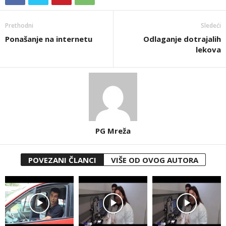
Prethodni
Sledeći
Ponašanje na internetu
Odlaganje dotrajalih
lekova
PG Mreža
POVEZANI ČLANCI
VIŠE OD OVOG AUTORA