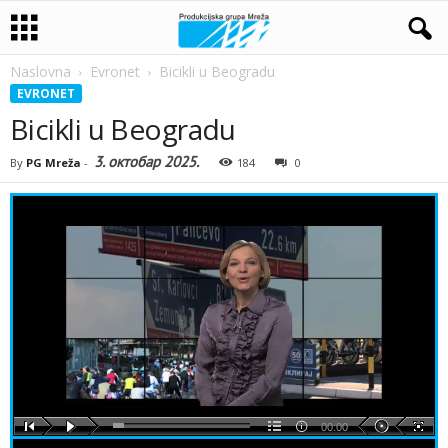
Naslovna
Evronet
Bicikli u Beogradu
EVRONET
Bicikli u Beogradu
3. октобар 2025.
By
PG Mreža
-
184
0
00:00