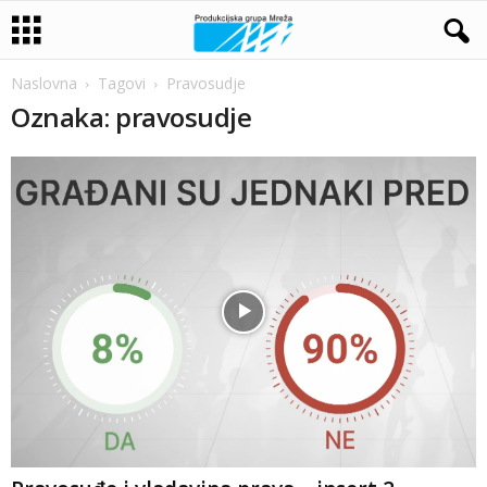
Naslovna
Tagovi
Pravosudje
Oznaka: pravosudje