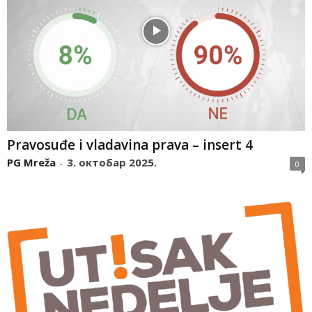
Pravosuđe i vladavina prava – insert 4
PG Mreža
3. октобар 2025.
-
0