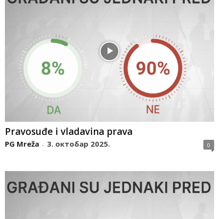
Pravosuđe i vladavina prava
PG Mreža
3. октобар 2025.
-
0