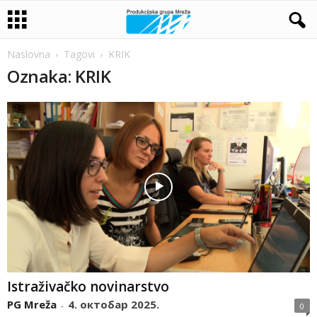
Naslovna
Tagovi
KRIK
Oznaka: KRIK
Istraživačko novinarstvo
PG Mreža
4. октобар 2025.
-
0