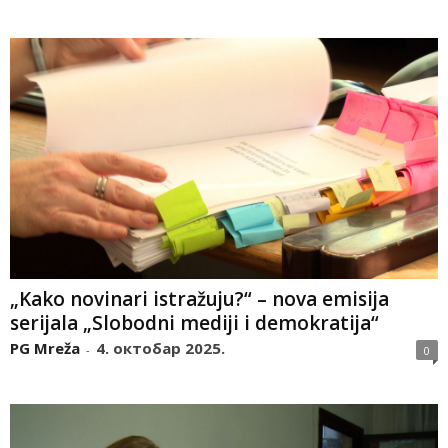
„Kako novinari istražuju?“ – nova emisija
serijala „Slobodni mediji i demokratija“
PG Mreža
4. октобар 2025.
-
0