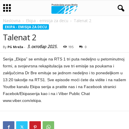
Naslovna
Ekipa - emisija za decu
Talenat 2
EKIPA - EMISIJA ZA DECU
Talenat 2
3. октобар 2025.
By
PG Mreža
-
195
0
Serija „Ekipa” se emituje na RTS 1 tri puta nedeljno u petominutnoj
formi, a svojevrsna rekapitulacija sve tri emisije sa poukama i
zaključcima Dr Bre emituje se jednom nedeljno i to ponedeljkom u
13:20 takodje na RTS1. Sve episode moći ćete da vidite i na našem
Youtbe kanalu Ekipa serija a pratite nas i na Facebook stranici
Facebok/Ekipaserija kao i na i Viber Public Chat
www.viber.com/ekipa.