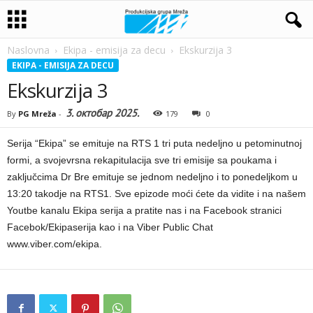
Naslovna
Ekipa - emisija za decu
Ekskurzija 3
EKIPA - EMISIJA ZA DECU
Ekskurzija 3
3. октобар 2025.
By
PG Mreža
-
179
0
Serija “Ekipa” se emituje na RTS 1 tri puta nedeljno u petominutnoj
formi, a svojevrsna rekapitulacija sve tri emisije sa poukama i
zaključcima Dr Bre emituje se jednom nedeljno i to ponedeljkom u
13:20 takodje na RTS1. Sve epizode moći ćete da vidite i na našem
Youtbe kanalu Ekipa serija a pratite nas i na Facebook stranici
Facebok/Ekipaserija kao i na Viber Public Chat
www.viber.com/ekipa.