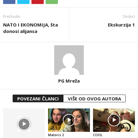
Prethodni
Sledeći
NATO I EKONOMIJA, šta
Ekskurzija 1
donosi alijansa
PG Mreža
POVEZANI ČLANCI
VIŠE OD OVOG AUTORA
Matorci 2
COOL